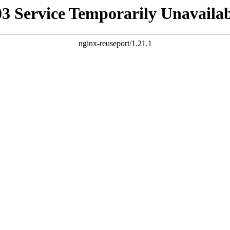
03 Service Temporarily Unavailab
nginx-reuseport/1.21.1